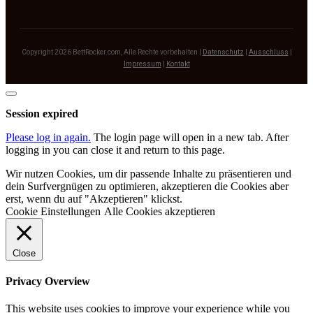
Copyright
2026
BettRocker.com
, Alle Rechte vorbehalten |
Datenschutz
|
Ausschluss
|
Impressum
|
Kontakt
Close
dialog
Session expired
Please log in again.
The login page will open in a new tab. After
logging in you can close it and return to this page.
Wir nutzen Cookies, um dir passende Inhalte zu präsentieren und
dein Surfvergnügen zu optimieren, akzeptieren die Cookies aber
erst, wenn du auf "Akzeptieren" klickst.
Cookie Einstellungen
Alle Cookies akzeptieren
Close
Privacy Overview
This website uses cookies to improve your experience while you