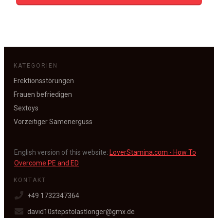
KATEGORIEN
Erektionsstörungen
Frauen befriedigen
Sextoys
Vorzeitiger Samenerguss
English version of this website:
LoverStamina.com - How To
Overcome PE and ED
KONTAKT
+49 1732347364
david10stepstolastlonger@gmx.de