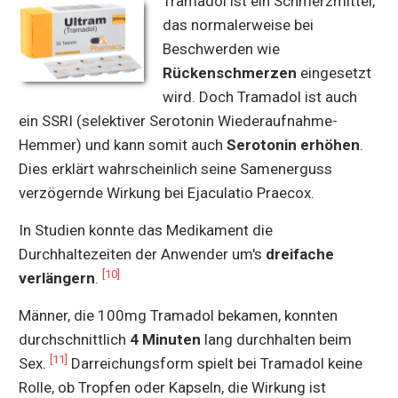
Tramadol ist ein Schmerzmittel,
das normalerweise bei
Beschwerden wie
Rückenschmerzen
eingesetzt
wird. Doch Tramadol ist auch
ein SSRI (selektiver Serotonin Wiederaufnahme-
Hemmer) und kann somit auch
Serotonin erhöhen
.
Dies erklärt wahrscheinlich seine Samenerguss
verzögernde Wirkung bei Ejaculatio Praecox.
In Studien konnte das Medikament die
Durchhaltezeiten der Anwender um's
dreifache
[10]
verlängern
.
Männer, die 100mg Tramadol bekamen, konnten
durchschnittlich
4 Minuten
lang durchhalten beim
[11]
Sex.
Darreichungsform spielt bei Tramadol keine
Rolle, ob Tropfen oder Kapseln, die Wirkung ist