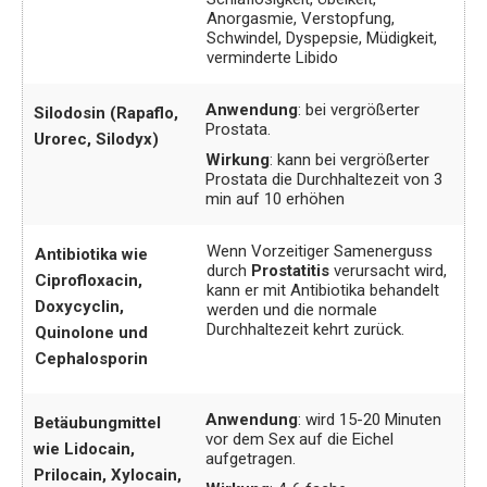
Anorgasmie, Verstopfung,
Schwindel, Dyspepsie, Müdigkeit,
verminderte Libido
Anwendung
: bei vergrößerter
Silodosin (Rapaflo,
Prostata.
Urorec, Silodyx)
Wirkung
: kann bei vergrößerter
Prostata die Durchhaltezeit von 3
min auf 10 erhöhen
Wenn Vorzeitiger Samenerguss
Antibiotika wie
durch
Prostatitis
verursacht wird,
Ciprofloxacin,
kann er mit Antibiotika behandelt
Doxycyclin,
werden und die normale
Durchhaltezeit kehrt zurück.
Quinolone und
Cephalosporin
Anwendung
: wird 15-20 Minuten
Betäubungmittel
vor dem Sex auf die Eichel
wie Lidocain,
aufgetragen.
Prilocain, Xylocain,