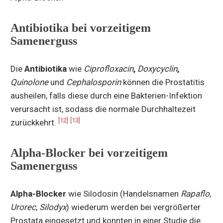
Antibiotika bei vorzeitigem
Samenerguss
Die
Antibiotika
wie
Ciprofloxacin
,
Doxycyclin
,
Quinolone
und
Cephalosporin
können die Prostatitis
ausheilen, falls diese durch eine Bakterien-Infektion
verursacht ist, sodass die normale Durchhaltezeit
[12]
[13]
zurückkehrt.
Alpha-Blocker bei vorzeitigem
Samenerguss
Alpha-Blocker
wie Silodosin (Handelsnamen
Rapaflo
,
Urorec
,
Silodyx
) wiederum werden bei vergrößerter
Prostata eingesetzt und konnten in einer Studie die