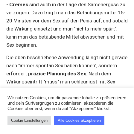
-
Cremes
sind auch in der Lage den Samenerguss zu
verzögern. Dazu trägt man das Betäubungsmittel 15-
20 Minuten vor dem Sex auf den Penis auf, und sobald
die Wirkung einsetzt und man "nichts mehr spürt",
kann man das betäubende Mittel abwaschen und mit
Sex beginnen.
Die oben beschriebene Anwendung klingt nicht gerade
nach "immer spontan Sex haben können", sondern
erfordert
präzise Planung des Sex
. Nach dem
Wirkungseintritt "muss" man schleunigst mit Sex
beginnen, denn nach 30-40 Minuten kehrt die
Empfindlichkeit im Penis wieder zurück.
Wir nutzen Cookies, um dir passende Inhalte zu präsentieren
und dein Surfvergnügen zu optimieren, akzeptieren die
Cookies aber erst, wenn du auf "Akzeptieren" klickst.
Andere unangenehme Nebenwirkung ist der
Erektionsverlust - es kann sehr schwierig sein, eine
Cookie Einstellungen
Alle Cookies akzeptieren
vernünftige Erektion zu bekommen (und zu halten),