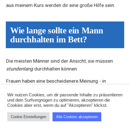
aus meinem Kurs werden dir eine große Hilfe sein.
Wie lange sollte ein Mann
durchhalten im Bett?
Die meisten Männer sind der Ansicht, sie müssen
stundenlang
durchhalten können.
Frauen haben eine bescheidenere Meinung - in
Befragungen geben sie
7 bis 20 Minuten
als ideale
Wir nutzen Cookies, um dir passende Inhalte zu präsentieren
Dauer von Sex an, bzw. 13 Minuten als Durchschnitt.
und dein Surfvergnügen zu optimieren, akzeptieren die
Cookies aber erst, wenn du auf "Akzeptieren" klickst.
(Mit 15-20 Minuten wäre man also schon sehr gut im
Rennen…)
Cookie Einstellungen
Alle Cookies akzeptieren
Und hier ist meine persönliche Meinung bezüglich der